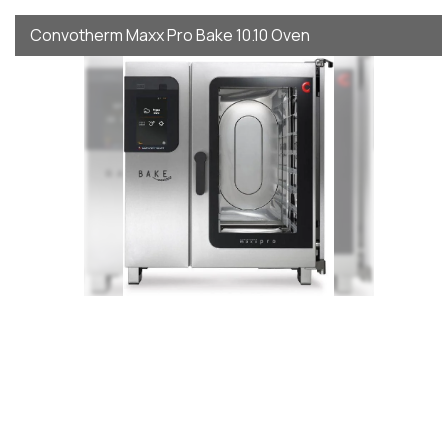
Convotherm Maxx Pro Bake 10.10 Oven